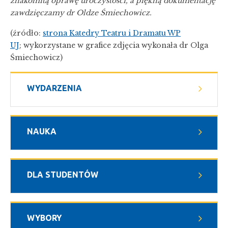
znakomitą oprawę uroczystości, a piękną dokumentację
zawdzięczamy dr Oldze Śmiechowicz.
(źródło:
strona Katedry Teatru i Dramatu WP
UJ
; wykorzystane w grafice zdjęcia wykonała dr Olga
Śmiechowicz)
WYDARZENIA
NAUKA
DLA STUDENTÓW
WYBORY