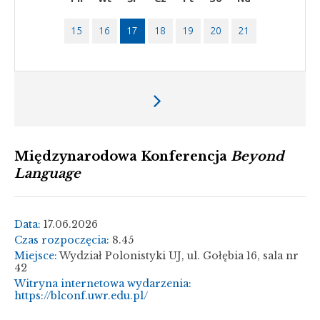
15
16
17
18
19
20
21
Następny
tydzień
Międzynarodowa Konferencja
Beyond
Language
Data:
17.06.2026
Czas rozpoczęcia:
8.45
Miejsce:
Wydział Polonistyki UJ, ul. Gołębia 16, sala nr
42
Witryna internetowa wydarzenia:
https://blconf.uwr.edu.pl/