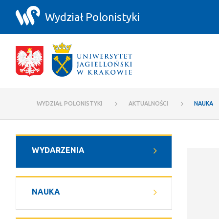
Przejdź do zawartości
Wydział Polonistyki
Nauka - Wydział Polonistyki
WYDZIAŁ POLONISTYKI
AKTUALNOŚCI
NAUKA
czerwca
WYDARZENIA
2026
NAUKA