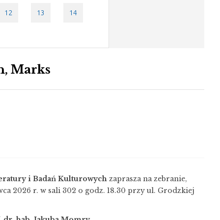
tydzie
12
13
14
n, Marks
eratury i Badań Kulturowych
zaprasza na zebranie,
wca 2026 r. w sali 302 o godz. 18.30 przy ul. Grodzkiej
. dr. hab. Jakuba Momry