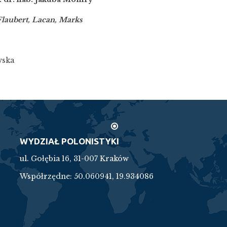
Flaubert, Lacan, Marks
wska
WYDZIAŁ POLONISTYKI
ul. Gołębia 16, 31-007 Kraków
Współrzędne:
50.060941, 19.934086