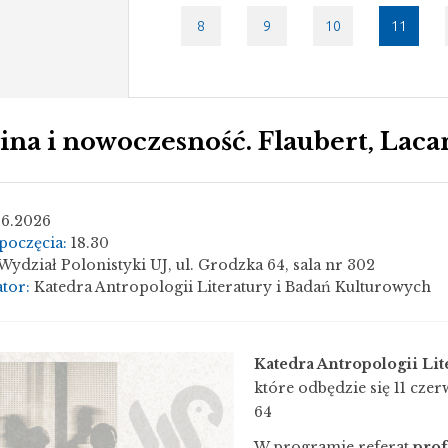
tydzień
8
9
10
11
ina i nowoczesność. Flaubert, Laca
06.2026
poczęcia:
18.30
Wydział Polonistyki UJ, ul. Grodzka 64, sala nr 302
tor:
Katedra Antropologii Literatury i Badań Kulturowych
Katedra Antropologii Lit
które odbędzie się 11 czer
64
W programie referat
prof