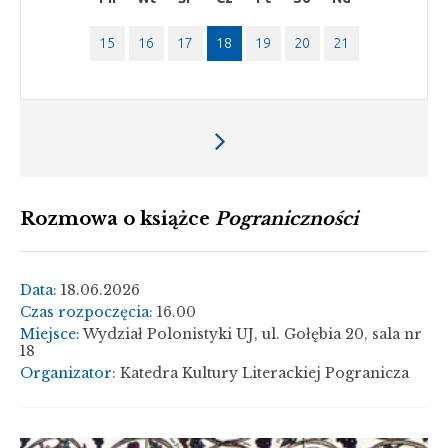
15
16
17
18
19
20
21
Następny
tydzień
Rozmowa o książce
Pograniczności
Data:
18.06.2026
Czas rozpoczęcia:
16.00
Miejsce:
Wydział Polonistyki UJ, ul. Gołębia 20, sala nr
18
Organizator:
Katedra Kultury Literackiej Pogranicza