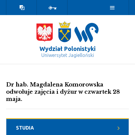
Wersja
Zaloguj
kontrastowa
Wydział Polonistyki
Uniwersytet Jagielloński
Informacje o odwołanych zajęciach -
Dr hab. Magdalena Komorowska
odwołuje zajęcia i dyżur w czwartek 28
maja.
STUDIA