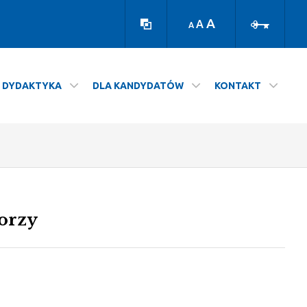
Wersja
Zaloguj
kontrastowa
A
A
A
DYDAKTYKA
DLA KANDYDATÓW
KONTAKT
orzy