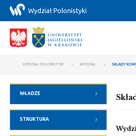
Przejdź do zawartości
Wydział Polonistyki
Składy Komisji i Wydziałowi Koordyna
WYDZIAŁ POLONISTYKI
WYDZIAŁ
WŁADZE
Skła
STRUKTURA
Wydzi