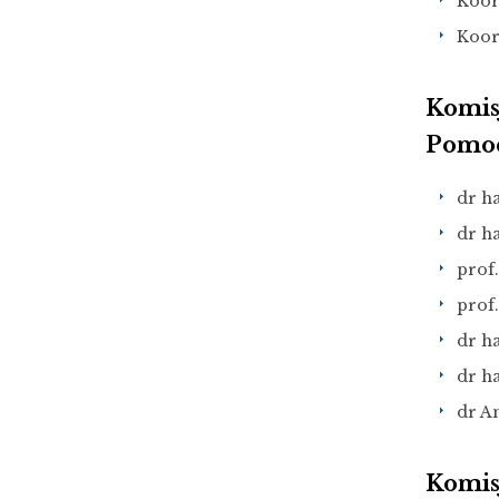
Koor
Koor
Komis
Pomoc
dr h
dr h
prof
prof
dr ha
dr ha
dr An
Komis