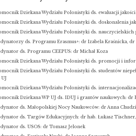
omocnik Dziekana Wydziału Polonistyki ds. ewaluacji jakości
omocnik Dziekana Wydziału Polonistyki ds. doskonalenia jak
omocnik Dziekana Wydziału Polonistyki ds. nauczycielskich 
dynatorzy ds. Programu Erasmus+: dr Izabela Kraśnicka, dr 
dynator ds. Programu CEEPUS: dr Michał Koza
omocnik Dziekana Wydziału Polonistyki ds. promocji i inform
omocnik Dziekana Wydziału Polonistyki ds. studentów niepe
 UJ
mocnik Dziekana Wydziału Polonistyki ds. internacjonalizacj
omocnik Dziekana WP UJ ds. IDUJ i grantów naukowych: dr h
dynator ds. Małopolskiej Nocy Naukowców: dr Anna Chudzik,
dynator ds. Targów Edukacyjnych: dr hab. Łukasz Tischner,
dynator ds. USOS: dr Tomasz Jelonek