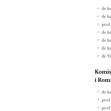
dr h
dr ha
prof.
dr ha
dr h
dr ha
dr T
Komisj
i Ro
dr h
prof
prof