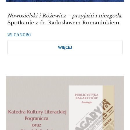
Nowosielski i Różewicz – przyjaźń i niezgoda
.
Spotkanie z dr. Radosławem Romaniukiem
22.05.2026
WIĘCEJ
O
NOWOSIELSKI
I
RÓŻEWICZ
–
PRZYJAŹŃ
I
NIEZGODA
.
SPOTKANIE
Z
DR.
RADOSŁAWEM