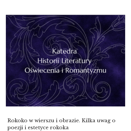
PUBLICZNA:
PRZYPADEK
LWOWSKICH
"SYGNAŁÓW".
WSTĘPNE
ZAŁOŻENIA
PROJEKTU
Rokoko w wierszu i obrazie. Kilka uwag o
poezji i estetyce rokoka