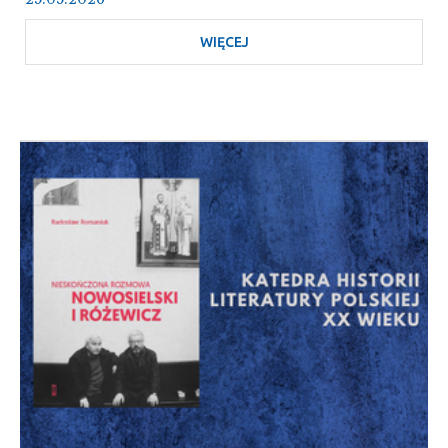
WIĘCEJ
O
LANGUAGE
IDEOLOGIES
AND
LANGUAGE
PLANNING