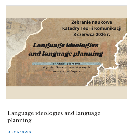
POLSKICH
SOCJOLEKTÓW
(NA
PODSTAWIE
BADAŃ
PORÓWNAWCZYCH)
Language ideologies and language
planning
25.05.2026