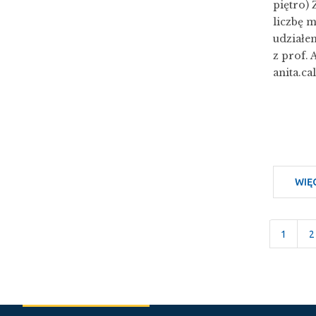
piętro)
liczbę 
udziałe
z prof. 
anita.ca
WIĘ
Strona
1
S
2