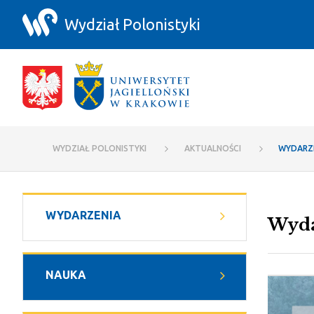
Przejdź do zawartości
Wydział Polonistyki
Wydarzenia - Wydział Polonistyki
WYDZIAŁ POLONISTYKI
AKTUALNOŚCI
WYDARZ
WYDARZENIA
Wyda
NAUKA