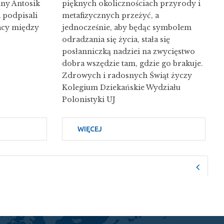
ny Antosik
pięknych okolicznościach przyrody i
 podpisali
metafizycznych przeżyć, a
acy między
jednocześnie, aby będąc symbolem
odradzania się życia, stała się
posłanniczką nadziei na zwycięstwo
dobra wszędzie tam, gdzie go brakuje.
Zdrowych i radosnych Świąt życzy
Kolegium Dziekańskie Wydziału
Polonistyki UJ
WIĘCEJ
O
RADOSNYCH
ŚWIĄT
Popr
WIELKANOCNYCH