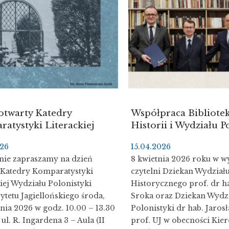
otwarty Katedry
Współpraca Bibliotek
atystyki Literackiej
Historii i Wydziału P
026
15.04.2026
nie zapraszamy na dzień
8 kwietnia 2026 roku w w
 Katedry Komparatystyki
czytelni Dziekan Wydział
iej Wydziału Polonistyki
Historycznego prof. dr ha
tetu Jagiellońskiego środa,
Sroka oraz Dziekan Wydz
nia 2026 w godz. 10.00 – 13.30
Polonistyki dr hab. Jaros
ul. R. Ingardena 3 – Aula (II
prof. UJ w obecności Ki