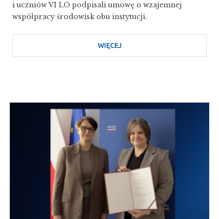
i uczniów VI LO podpisali umowę o wzajemnej
współpracy środowisk obu instytucji.
WIĘCEJ
O
WSPÓŁPRACA
WYDZIAŁU
POLONISTYKI
UJ
I
VI
LO
W
KRAKOWIE