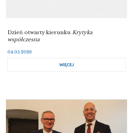
Dzień otwarty kierunku
Krytyka
współczesna
04.05.2026
WIĘCEJ
O
DZIEŃ
OTWARTY
KIERUNKU
KRYTYKA
WSPÓŁCZESNA