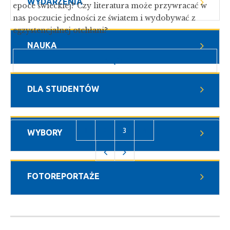
WYDARZENIA
epoce świeckiej? Czy literatura może przywracać w
nas poczucie jedności ze światem i wydobywać z
egzystencjalnej otchłani?
NAUKA
WIĘCEJ
O
DYSKUSJA
O
DLA STUDENTÓW
NAJNOWSZEJ
KSIĄŻCE
PROF.
Strona
1
Strona
2
Aktualna
3
Strona
4
WYBORY
ŁUKASZA
TISCHNERA
Poprzednia
Następna
strona
FOTOREPORTAŻE