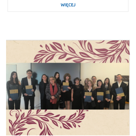
WIĘCEJ
O
DR
HAB.
AGATA
KWAŚNICKA-
JANOWICZ,
PROF.
UJ
POWOŁANA
DO
ZESPOŁU
DS.
HUMANISTYKI
CYFROWEJ
MNISW