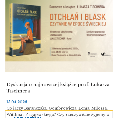
ŚWIAT
UKRYTY
W
JĘZYKU.
ŚWIAT
UKRYTY
W
TEKSTACH
KULTURY
Dyskusja o najnowszej książce prof. Łukasza
Tischnera
15.04.2026
Co łączy Barańczaka, Gombrowicza, Lema, Miłosza,
Wittlina i Zagajewskiego? Czy rzeczywiście żyjemy w