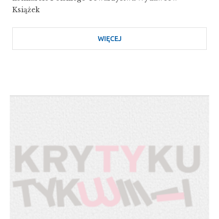
Książek
WIĘCEJ
O
NOMINACJA
DO
NAGRODY
NAJPIĘKNIEJSZE
POLSKIE
KSIĄŻKI
2025